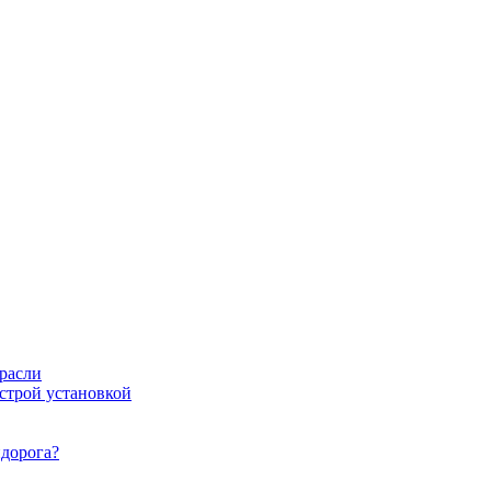
расли
ыстрой установкой
идорога?