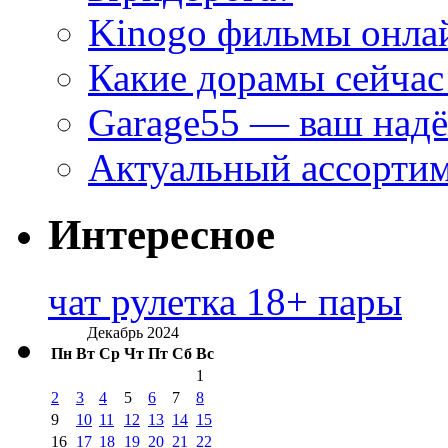
Kinogo фильмы онлай
Какие дорамы сейчас
Garage55 — ваш над
Актуальный ассортим
Интересное
чат рулетка 18+ пары
Декабрь 2024
Пн
Вт
Ср
Чт
Пт
Сб
Вс
1
2
3
4
5
6
7
8
9
10
11
12
13
14
15
16
17
18
19
20
21
22