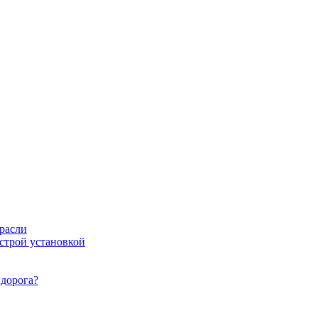
расли
ыстрой установкой
идорога?