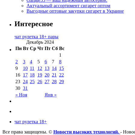
Garage55 — ваш надёжный автосервис
Актуальный ассортимент сигарет оптом
Выгодные оптовые закупки сигарет в Украине
Интересное
чат рулетка 18+ пары
Декабрь 2024
Пн
Вт
Ср
Чт
Пт
Сб
Вс
1
2
3
4
5
6
7
8
9
10
11
12
13
14
15
16
17
18
19
20
21
22
23
24
25
26
27
28
29
30
31
« Ноя
Янв »
чат рулетка 18+
Все права защищены. ©
Новости высоких технологий.
- Новос