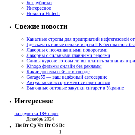
Без рубрики
Интересное
Новости Hi-tech
Свежие новости
Канатные стропы для предприятий нефтегазовой от
Где скачать новые репаки игр на ПК бесплатно с б
Лакорны с неожиданными поворотами
Лакорны с сильными главными героями
Сливы курсов: готовы ли вы платить за знания втр
Kinogo фильмы онлайн без рекламы
Какие дорамы сейчас в тренде
Garage55 — ваш надёжный автосервис
Актуальный ассортимент сигарет оптом
Выгодные оптовые закупки сигарет в Украине
Интересное
чат рулетка 18+ пары
Декабрь 2024
Пн
Вт
Ср
Чт
Пт
Сб
Вс
1